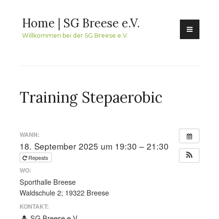
Skip
Home | SG Breese e.V.
to
content
Willkommen bei der SG Breese e.V.
Training Stepaerobic
WANN:
18. September 2025 um 19:30 – 21:30
Repeats
WO:
Sporthalle Breese
Waldschule 2; 19322 Breese
KONTAKT:
SG Breese e.V.