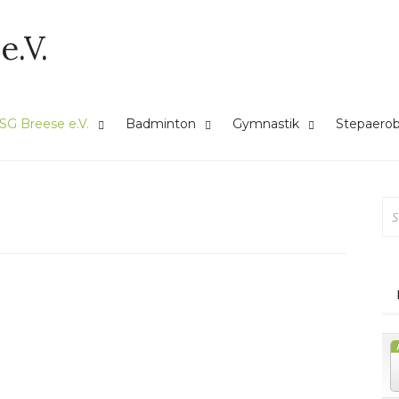
e.V.
SG Breese e.V.
Badminton
Gymnastik
Stepaerob
Su
na