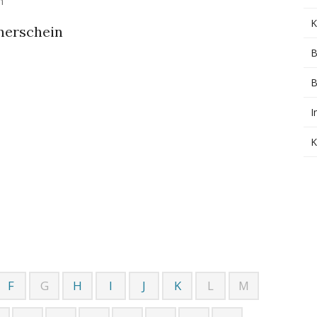
n
K
inerschein
B
B
I
K
F
G
H
I
J
K
L
M