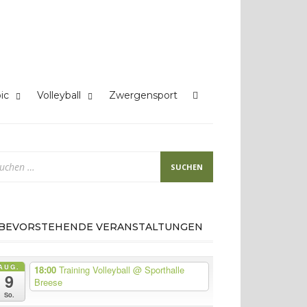
ic
Volleyball
Zwergensport
chen
ch:
BEVORSTEHENDE VERANSTALTUNGEN
AUG.
18:00
Training Volleyball
@ Sporthalle
9
Breese
So.