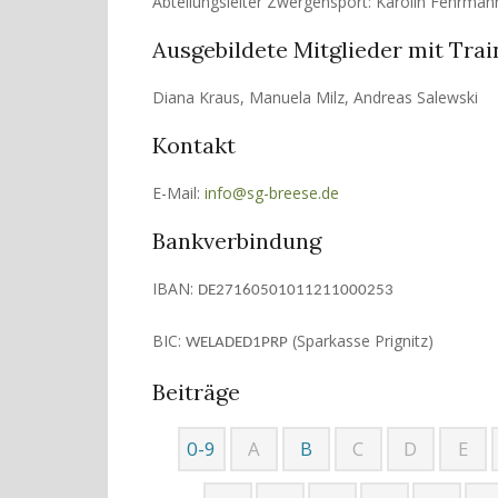
Abteilungsleiter Zwergensport: Karolin Fehrman
Ausgebildete Mitglieder mit Tra
Diana Kraus, Manuela Milz, Andreas Salewski
Kontakt
E-Mail:
info@sg-breese.de
Bankverbindung
IBAN:
DE27160501011211000253
BIC:
(Sparkasse Prignitz)
WELADED1PRP
Beiträge
0-9
A
B
C
D
E