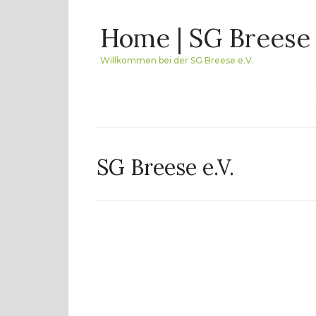
Skip
Home | SG Breese 
to
content
Willkommen bei der SG Breese e.V.
SG Breese e.V.