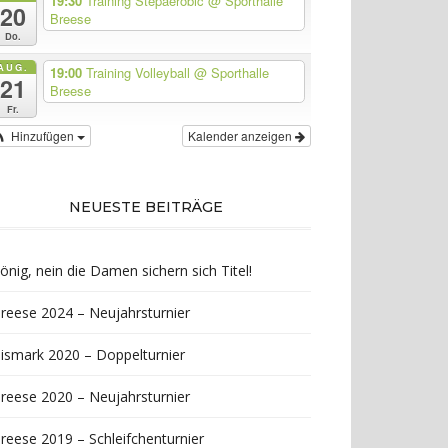
19:30
Training Stepaerobic
@ Sporthalle
20
Breese
Do.
AUG.
19:00
Training Volleyball
@ Sporthalle
21
Breese
Fr.
Hinzufügen
Kalender anzeigen
NEUESTE BEITRÄGE
önig, nein die Damen sichern sich Titel!
reese 2024 – Neujahrsturnier
ismark 2020 – Doppelturnier
reese 2020 – Neujahrsturnier
reese 2019 – Schleifchenturnier