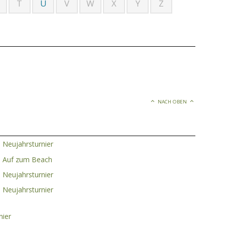
T
U
V
W
X
Y
Z
NACH OBEN
 Neujahrsturnier
– Auf zum Beach
 Neujahrsturnier
 Neujahrsturnier
–
nier