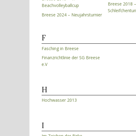
Breese 2018 
Beachvolleyballcup
Schleifchentur
Breese 2024 – Neujahrsturnier
F
Fasching in Breese
Finanzrichtlinie der SG Breese
e.V
H
Hochwasser 2013
I
Im Zeichen der Birke